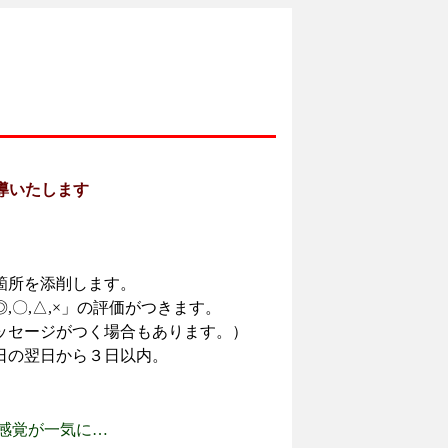
導いたします
箇所を添削します。
,〇,△,×」の評価がつきます。
ッセージがつく場合もあります。）
日の翌日から３日以内。
感覚が一気に…