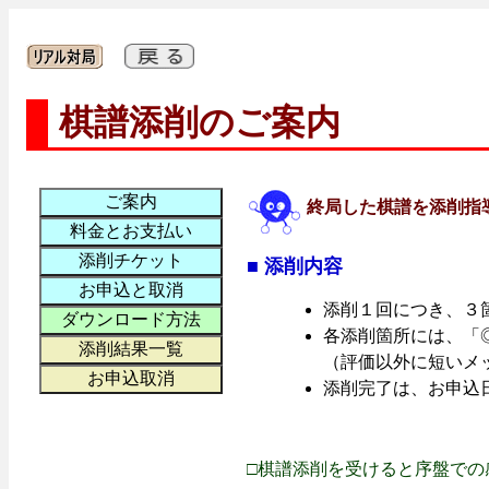
棋譜添削のご案内
終局した棋譜を添削指
■ 添削内容
添削１回につき、３
各添削箇所には、「◎
（評価以外に短いメ
添削完了は、お申込
□棋譜添削を受けると序盤での